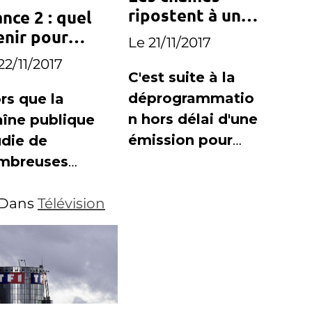
ripostent à une
nce 2 : quel
programmation
enir pour
Le 21/11/2017
imprévue de
19h le
22/11/2017
Canal+
manche » ?
C'est suite à la
déprogrammatio
rs que la
n hors délai d'une
aîne publique
émission pour
udie de
diffuser un
mbreuses
match de Ligue1,
sibilités afin
que Canal+ s'est
réaliser des
Dans
Télévision
attiré les foudres
onomies, la
des chaînes
ci qui
concurrentes
nterroge sur
venir du
uveau