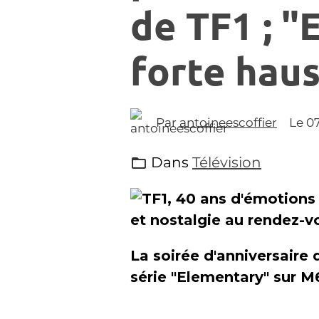
de TF1 ; 
forte hau
Par
antoineescoffier
Le 0
Dans
Télévision
La soirée d'anniversaire 
série "Elementary" sur M