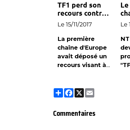
TF1 perd son
Le
ma
recours contre
ch
La
France Info
noms
De
Le 15/11/2017
Le 
H
La première
NT
chaîne d'Europe
de
avait déposé un
pr
recours visant à
"TF
annuler la
Sér
décision du CSA
Partager
Facebook
X
Email
d'attibution d'un
canal TNT à
France Info.
Commentaires