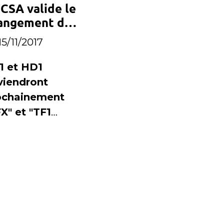
 CSA valide le
gazine de
angement de
urent
 de NT1 et
lahousse .
15/11/2017
D1
1 et HD1
viendront
ochainement
X" et "TF1
ies Films"