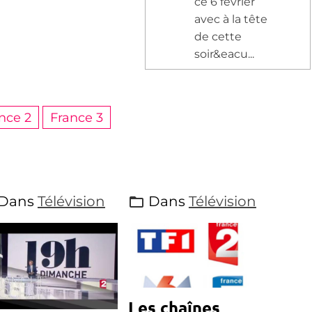
ce 6 février
avec à la tête
de cette
soir&eacu...
nce 2
France 3
Dans
Télévision
Dans
Télévision
Les chaînes