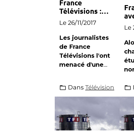
France
Fra
Télévisions :
av
Delphine
Le 26/11/2017
« 
Ernotte recevra
Le 
di
les
Les journalistes
Alo
représentants
de France
ch
des journalistes
Télévisions l'ont
mardi
ét
menacé d'une
no
motion de
pos
défiance, la
Dans
Télévision
de 
présidente du
éc
groupe les
voi
recevra mardi
s'i
l'a
no