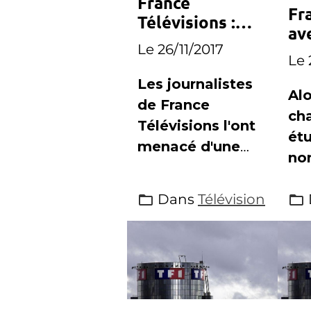
France
Fra
Télévisions :
av
Delphine
Le 26/11/2017
« 
Ernotte recevra
Le 
di
les
Les journalistes
Alo
représentants
de France
ch
des journalistes
Télévisions l'ont
mardi
ét
menacé d'une
no
motion de
pos
défiance, la
Dans
Télévision
de 
présidente du
éc
groupe les
voi
recevra mardi
s'i
l'a
no