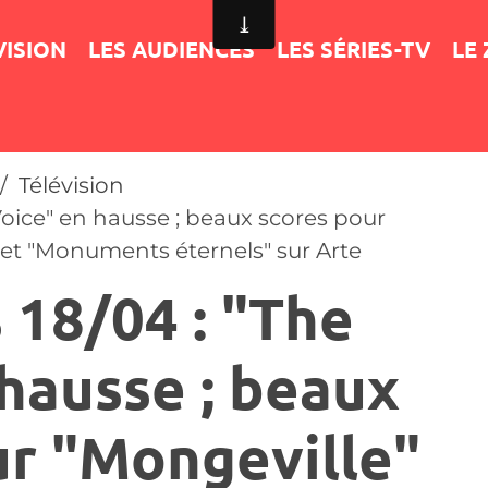
VISION
LES AUDIENCES
LES SÉRIES-TV
LE
Télévision
Voice" en hausse ; beaux scores pour
 et "Monuments éternels" sur Arte
 18/04 : "The
hausse ; beaux
ur "Mongeville"