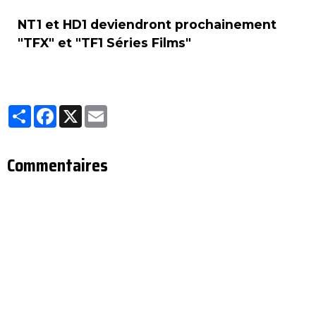
NT1 et HD1 deviendront prochainement
"TFX" et "TF1 Séries Films"
Partager
Facebook
X
Email
Commentaires