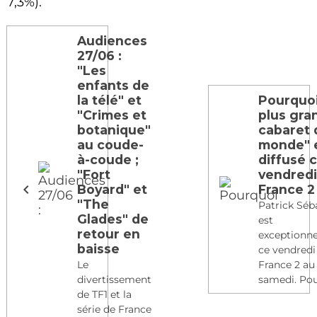
7,3%).
Audiences
27/06 :
"Les
enfants de
la télé" et
Pourquoi
"Crimes et
plus gra
botanique"
cabaret 
au coude-
monde" 
à-coude ;
diffusé 
"Fort
vendredi
Boyard" et
France 2
"The
Patrick Séb
Glades" de
est
retour en
exceptionn
baisse
ce vendredi
Le
France 2 au 
divertissement
samedi. Pour
de TF1 et la
série de France