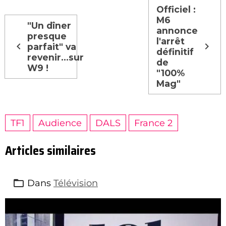
Officiel :
M6
"Un dîner
annonce
presque
l'arrêt
parfait" va
définitif
revenir...sur
de
W9 !
"100%
Mag"
TF1
Audience
DALS
France 2
Articles similaires
Dans
Télévision