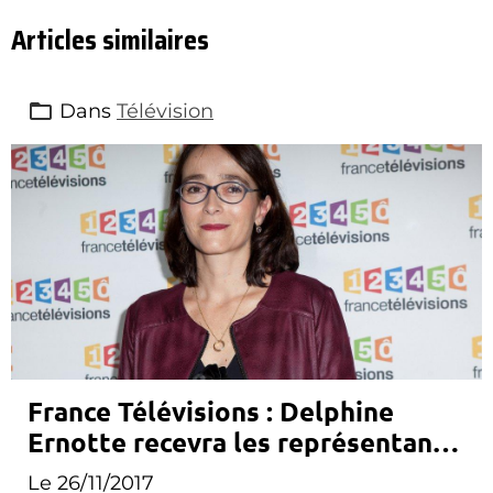
Articles similaires
Dans
Télévision
France Télévisions : Delphine
Ernotte recevra les représentants
des journalistes mardi
Le 26/11/2017