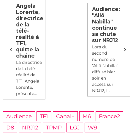
Angela
Audience:
Lorente,
"Allô
directrice
Nabilla"
de la
continue
télé-
sa chute
réalité à
sur NRJ12
TF1,
Lors du
quitte la
second
chaîne
numéro de
La directrice
"Allô Nabilla"
de la télé-
diffusé hier
réalité de
soir en
TF1, Angela
access sur
Lorente,
NRJ12, l...
présente...
Audience
TF1
Canal+
M6
France2
D8
NRJ12
TPMP
LGJ
W9