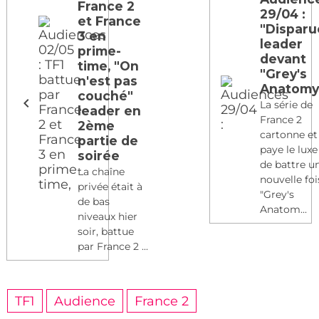
France 2
29/04 :
et France
"Disparu
3 en
leader
prime-
devant
time, "On
"Grey's
n'est pas
Anatomy
couché"
La série de
leader en
France 2
2ème
cartonne et
partie de
paye le luxe
soirée
de battre u
La chaîne
nouvelle foi
privée était à
"Grey's
de bas
Anatom...
niveaux hier
soir, battue
par France 2 ...
TF1
Audience
France 2