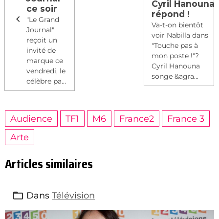
Cyril Hanouna
ce soir
répond !
"Le Grand
Va-t-on bientôt
Journal"
voir Nabilla dans
reçoit un
"Touche pas à
invité de
mon poste !"?
marque ce
Cyril Hanouna
vendredi, le
songe &agra...
célèbre pa...
Audience
TF1
M6
France2
France 3
Arte
Articles similaires
Dans
Télévision