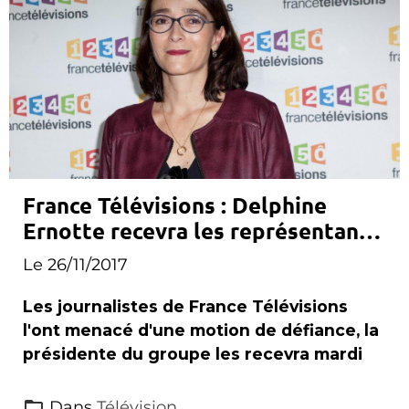
France Télévisions : Delphine
Ernotte recevra les représentants
des journalistes mardi
Le 26/11/2017
Les journalistes de France Télévisions
l'ont menacé d'une motion de défiance, la
présidente du groupe les recevra mardi
Dans
Télévision