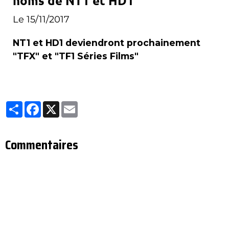
noms de NT1 et HD1
Le 15/11/2017
NT1 et HD1 deviendront prochainement
"TFX" et "TF1 Séries Films"
Partager
Facebook
X
Email
Commentaires