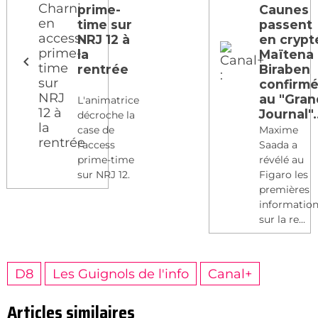
prime-
Caunes
time sur
passent
NRJ 12 à
en crypt
la
Maïtena
rentrée
Biraben
confirm
au "Gran
L'animatrice
Journal".
décroche la
case de
Maxime
l'access
Saada a
prime-time
révélé au
sur NRJ 12.
Figaro les
premières
informatio
sur la re...
D8
Les Guignols de l'info
Canal+
Articles similaires