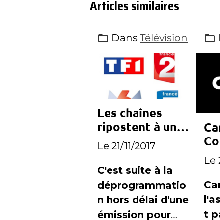
Articles similaires
Dans
Télévision
Les chaînes
ripostent à une
Can
programmation
Co
Le 21/11/2017
imprévue de
et
Le 
Canal+
et
C'est suite à la
Ca
déprogrammatio
l'
n hors délai d'une
t p
émission pour