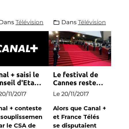
Dans
Télévision
Dans
Télévision
al + saisi le
Le festival de
nseil d'Etat
Cannes reste
 attaque TF1
sur Canal +
20/11/2017
Le 20/11/2017
 M6
nal + conteste
Alors que Canal +
assouplissemen
et France Télés
ar le CSA de
se disputaient