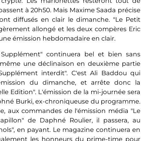
crypté. Les marionettes resteront tout de
assent à 20h50. Mais Maxime Saada précise
ont diffusés en clair le dimanche. "Le Petit
légèrement allongé et les deux compères Eric
r une émission hebdomadaire en clair.
 Supplément" continuera bel et bien sans
c même une déclinaison en deuxième partie
upplément interdit". C'est Ali Baddou qui
émission du dimanche, et arrête donc la
le Edition". L'émission de la mi-journée sera
hné Burki, ex-chroniqueuse du programme.
elle, aux commandes de l'émission média "Le
papillon" de Daphné Roulier, il passera, au
nols", en payant. Le magazine continuera en
alement les honneurs du prime-time pour