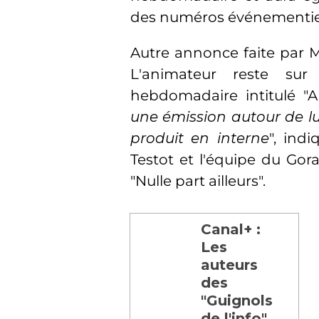
des numéros événementie
Autre annonce faite par M
L'animateur reste su
hebdomadaire intitulé "An
une émission autour de lu
produit en interne
", ind
Testot et l'équipe du Gor
"Nulle part ailleurs".
Canal+ :
Les
auteurs
des
"Guignols
de l'info",