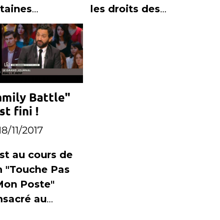
taines
les droits des
igations de
prochaines
1 et M6
éditions, Canal +
reste le
producteur et le
diffuseur de la
amily Battle"
cérémonie
st fini !
18/11/2017
st au cours de
n "Touche Pas
Mon Poste"
nsacré au
ndicap que