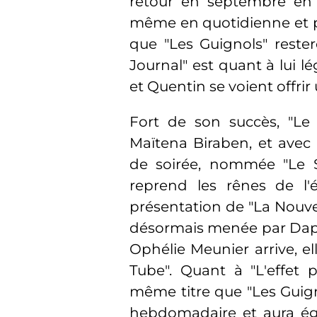
retour en septembre en 
même en quotidienne et p
que "Les Guignols" rester
Journal" est quant à lui 
et Quentin se voient offri
Fort de son succès, "Le
Maïtena Biraben, et ave
de soirée, nommée "Le S
reprend les rênes de l'
présentation de "La Nouvel
désormais menée par Dap
Ophélie Meunier arrive, 
Tube". Quant à "L'effet 
même titre que "Les Guig
hebdomadaire et aura ég