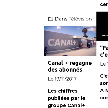
cer
diffuser un
obl
match de Ligue1,
Dans
Télévision
TF
que Canal+ s'est
attiré les foudres
des chaînes
concurrentes
"F
c'e
Canal + regagne
Le 
des abonnés
C'e
Le 19/11/2017
so
A 
Les chiffres
co
publiées par le
ha
groupe Canal+