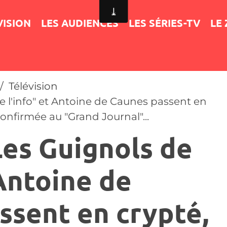
VISION
LES AUDIENCES
LES SÉRIES-TV
LE
Télévision
de l'info" et Antoine de Caunes passent en
onfirmée au "Grand Journal"...
Les Guignols de
 Antoine de
ssent en crypté,