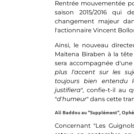
Rentrée mouvementée pou
saison 2015/2016 qui 
changement majeur dans
l'actionnaire Vincent Bollor
Ainsi, le nouveau direct
Maïtena Biraben à la tête
sera accompagnée d'une é
plus l'accent sur les suj
toujours bien entendu l
justifiera
", confie-t-il a
"
d'humeur
" dans cette tr
Ali Baddou au "Supplément", Ophé
Concernant "Les Guignols