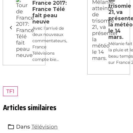
France 2017:
trisomie
France Télé
21, va
fait peau
présent
neuve
la météo
Avec l'arrivé de
le 14
deux nouveaux
mars.
commentateurs,
Mélanie fait
France
la pluie et l
Télévisions
beau temp
compte bie...
sur France 2
TF1
Articles similaires
Dans
Télévision