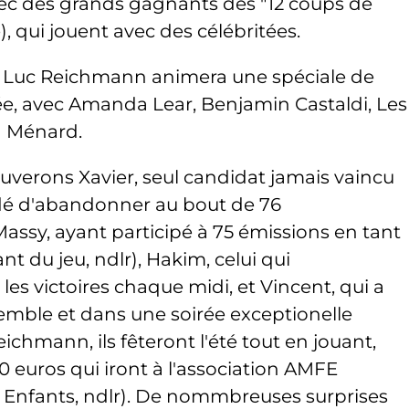
avec des grands gagnants des "12 coups de
, qui jouent avec des célébritées.
ean Luc Reichmann animera une spéciale de
rée, avec Amanda Lear, Benjamin Castaldi, Les
ka Ménard.
uverons Xavier, seul candidat jamais vaincu
idé d'abandonner au bout de 76
Massy, ayant participé à 75 émissions en tant
t du jeu, ndlr), Hakim, celui qui
s victoires chaque midi, et Vincent, qui a
nsemble et dans une soirée exceptionelle
chmann, ils fêteront l'été tout en jouant,
 euros qui iront à l'association AMFE
e Enfants, ndlr). De nommbreuses surprises