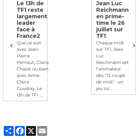
Le 13h de
Jean Luc
TF1 reste
Reichmann
largement
en prime-
leader
time le 26
face à
juillet sur
France2
TF1
Que ce soit
Chaque midi
avec Jean-
sur TF1, Jean
Pierre
Luc
Pernaut, Claire
Reichmann est
Chazal ou bien
l'animateur
avec Anne-
des "12 coups
Claire
de midi" : un
Coudray, Le
jeu où ...
13h de TF1 ...
Partager
Facebook
X
Email