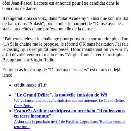
côté Jean-Pascal Lacoste est annoncé pour être candidat dans le
concours de danse.
Il rangerait ainsi sa voix, dans "Star Academy", ainsi que son maillot
de bain, dans "Splash", pour fouler le parquet de "Danse avec les
stars" aux côtés d'une professionnelle de la danse.
"J'aimerais relever le challenge pour pouvoir en surprendre plus d'un
(...) Si la chaîne me le propose, je répond OK sans hésitation J'ai fait
le casting, qui s'est plutôt bien passé. Donc maintenant on va voir !",
a-t-il dévoilé vendredi matin dans "Virgin Tonic" avec Christophe
Beaugrand sur Virgin Radio.
En tout cas le casting de "Danse avec les stars" est d'ores et déjà
lancé !
crédit image tf1.fr
"Le Grand Délire", la nouvelle émission de W9
W9 va lancer une nouvelle émission sur son antenne: Le Grand Délire.
Cette émis...
France2: Arthur participera au prochain "Rendez-vous
en terre inconnue"
Arthur sera le prochain invité de Frédéric Lopez dans "Rendez-vous en
terre inc...