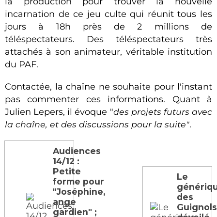
la production pour trouver la nouvelle
incarnation de ce jeu culte qui réunit tous les
jours à 18h près de 2 millions de
téléspectateurs. Des téléspectateurs très
attachés à son animateur, véritable institution
du PAF.
Contactée, la chaîne ne souhaite pour l'instant
pas commenter ces informations. Quant à
Julien Lepers, il évoque "
des projets futurs avec
la chaîne, et des discussions pour la suite"
.
Audiences
14/12 :
Petite
Le
forme pour
génériq
"Joséphine,
des
ange
Guignol
gardien" ;