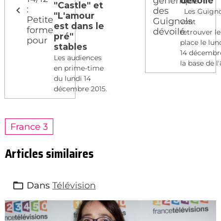
dévoilé
"Castle" et
Les Guigno
"L'amour
vont
est dans le
retrouver l
pré"
place le lun
stables
14 décembr
Les audiences
la base de l'&
en prime-time
du lundi 14
décembre 2015.
France 3
Articles similaires
Dans
Télévision