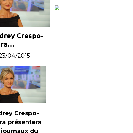
drey Crespo-
ra
mplacera
23/04/2015
aire Chazal
x journaux de
1 cet été
drey Crespo-
ra présentera
 journaux du