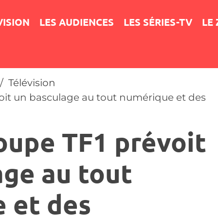
VISION
LES AUDIENCES
LES SÉRIES-TV
LE
Télévision
voit un basculage au tout numérique et des
roupe TF1 prévoit
age au tout
 et des