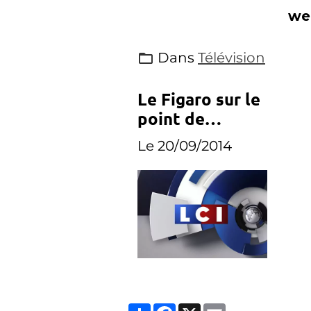
dossier
we
cet
Dans
Télévision
re
Cla
Le Figaro sur le
pe
point de
va
racheter LCI ?
Le 20/09/2014
Partager
Facebook
X
Email