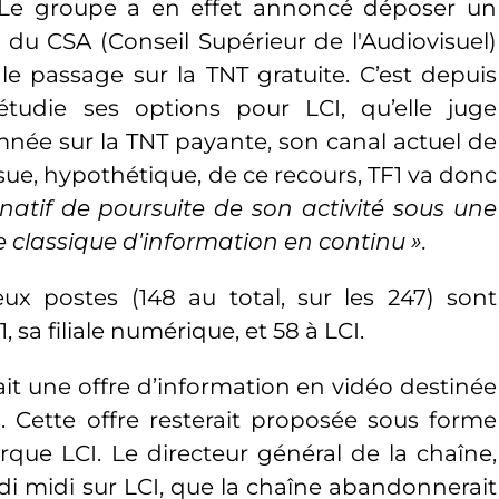
. Le groupe a en effet annoncé
déposer
un
 du CSA (Conseil Supérieur de l'Audiovisuel)
t, le passage sur la TNT gratuite. C’est depuis
 étudie
ses
options pour LCI, qu’elle juge
e sur la TNT payante, son canal actuel de
ssue, hypothétique, de ce recours, TF1 va donc
rnatif de poursuite de son activité sous une
 classique d'information en continu ».
x postes (148 au total, sur les 247) sont
1
, sa filiale numérique, et 58 à LCI.
ait une offre d’information en vidéo destinée
 Cette offre resterait proposée sous forme
rque LCI. Le directeur général de la chaîne,
rdi midi sur LCI, que la chaîne abandonnerait