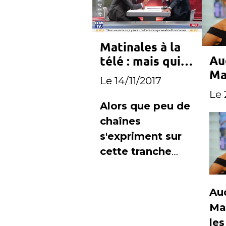
Matinales à la
Au
télé : mais qui
Ma
s'en sort le
Le 14/11/2017
re
mieux ?
Le 
Cl
Alors que peu de
au
chaînes
TF
s'expriment sur
cette tranche
horaire,
JeanMarcMorand
Au
ini.com y
Ma
consacre un
les