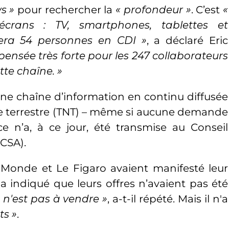
s »
pour
rechercher
la
« profondeur »
. C’est
«
écrans : TV, smartphones, tablettes et
nera 54 personnes en CDI »
, a déclaré Eric
 pensée très forte pour les 247 collaborateurs
tte chaîne. »
une chaîne d’information en continu diffusée
ue terrestre (TNT) – même si aucune demande
e n’a, à ce jour, été transmise au Conseil
(CSA).
 Monde et Le Figaro avaient manifesté leur
 a indiqué que leurs offres n’avaient pas été
I n'est pas à vendre »
, a-t-il répété. Mais il n'a
ts »
.