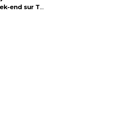
ek-end sur TF1
 été où elle
mplacera
ire Chazal
ndant ses
cances.