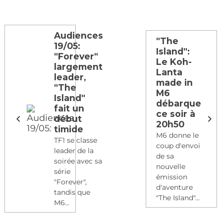
Audiences
"The
19/05:
Island":
"Forever"
Le Koh-
largement
Lanta
leader,
made in
"The
M6
Island"
débarque
fait un
ce soir à
début
20h50
timide
M6 donne le
TF1 se classe
coup d'envoi
leader de la
de sa
soirée avec sa
nouvelle
série
émission
"Forever",
d'aventure
tandis que
"The Island"...
M6...