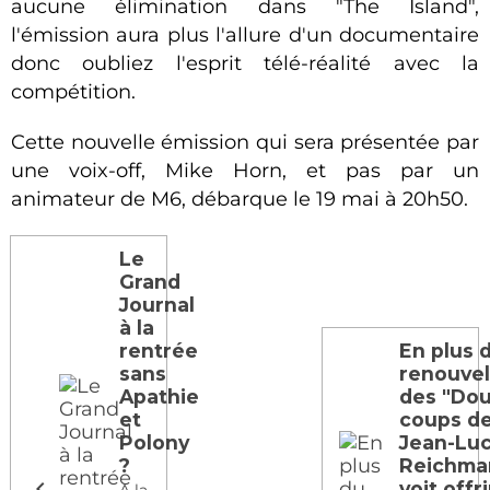
aucune élimination dans "The Island",
l'émission aura plus l'allure d'un documentaire
donc oubliez l'esprit télé-réalité avec la
compétition.
Cette nouvelle émission qui sera présentée par
une voix-off, Mike Horn, et pas par un
animateur de M6, débarque le 19 mai à 20h50.
Le
Grand
Journal
à la
rentrée
En plus 
sans
renouve
Apathie
des "Do
et
coups de
Polony
Jean-Lu
?
Reichma
voit offr