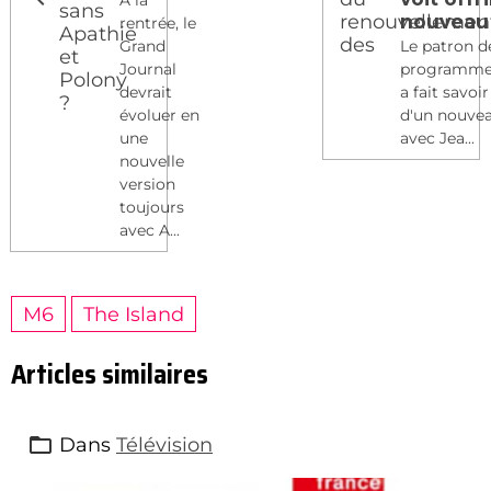
A la
nouveau
rentrée, le
Grand
Le patron d
Journal
programmes
devrait
a fait savoir
évoluer en
d'un nouvea
une
avec Jea...
nouvelle
version
toujours
avec A...
M6
The Island
Articles similaires
Dans
Télévision