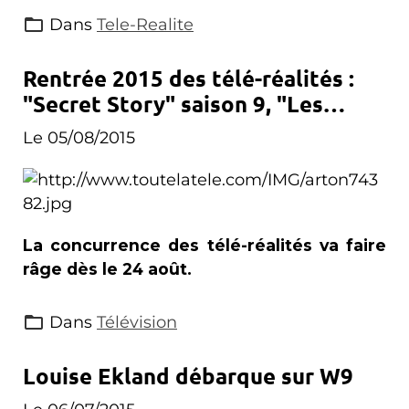
Dans
Tele-Realite
Rentrée 2015 des télé-réalités :
"Secret Story" saison 9, "Les
Ch'tis contre les Marseillais : la
Le 05/08/2015
revanche" et "Les vacances des
Anges"
La concurrence des télé-réalités va faire
râge dès le 24 août.
Dans
Télévision
Louise Ekland débarque sur W9