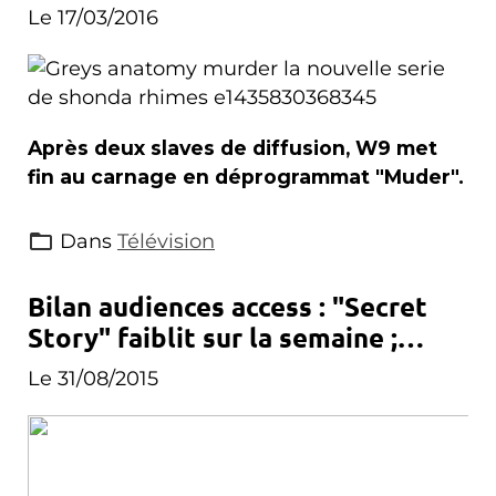
Le 17/03/2016
Après deux slaves de diffusion, W9 met
fin au carnage en déprogrammat "Muder".
Dans
Télévision
Bilan audiences access : "Secret
Story" faiblit sur la semaine ;
"L'académie des 9" démarre
Le 31/08/2015
timidement...