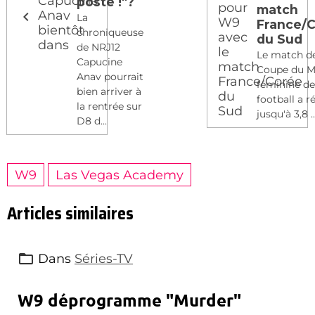
poste !"?
match
La
France/
chroniqueuse
du Sud
de NRJ12
Le match de
Capucine
Coupe du 
Anav pourrait
féminine d
bien arriver à
football a r
la rentrée sur
jusqu'à 3,8 ..
D8 d...
W9
Las Vegas Academy
Articles similaires
Dans
Séries-TV
W9 déprogramme "Murder"