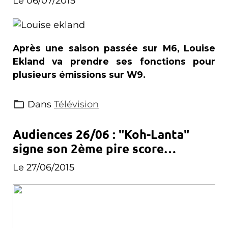
Le 06/07/2015
Après une saison passée sur M6, Louise
Ekland va prendre ses fonctions pour
plusieurs émissions sur W9.
Dans
Télévision
Audiences 26/06 : "Koh-Lanta"
signe son 2ème pire score
historique ; France/Allemagne
Le 27/06/2015
pulvérise le record d'audience de
la TNT