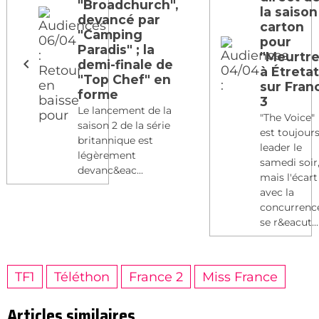
"Broadchurch",
la saison
devancé par
carton
"Camping
pour
Paradis" ; la
"Meurtr
demi-finale de
à Étretat
"Top Chef" en
sur Fran
forme
3
Le lancement de la
"The Voice"
saison 2 de la série
est toujour
britannique est
leader le
légèrement
samedi soir
devanc&eac...
mais l'écart
avec la
concurrenc
se r&eacut...
TF1
Téléthon
France 2
Miss France
Articles similaires