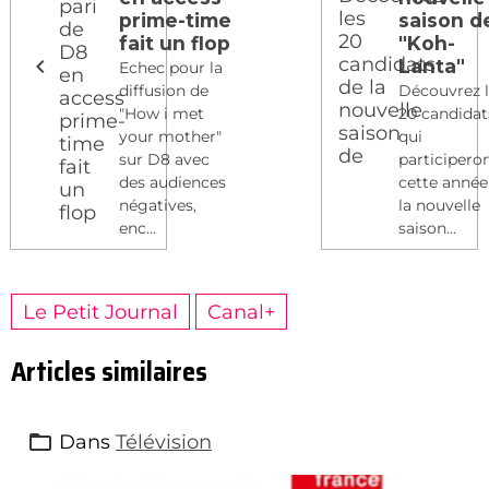
prime-time
saison d
fait un flop
"Koh-
Lanta"
Echec pour la
diffusion de
Découvrez 
"How i met
20 candidat
your mother"
qui
sur D8 avec
participero
des audiences
cette année
négatives,
la nouvelle
enc...
saison...
Le Petit Journal
Canal+
Articles similaires
Dans
Télévision