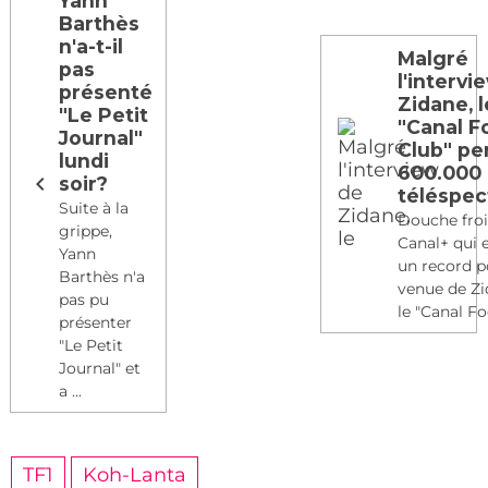
Yann
Barthès
n'a-t-il
Malgré
pas
l'intervi
présenté
Zidane, l
"Le Petit
"Canal F
Journal"
Club" pe
lundi
600.000
soir?
téléspec
Suite à la
Douche fro
grippe,
Canal+ qui 
Yann
un record p
Barthès n'a
venue de Z
pas pu
le "Canal Foo
présenter
"Le Petit
Journal" et
a ...
TF1
Koh-Lanta