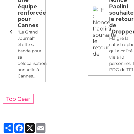
Une
Nonce
équipe
Paolini
renforcée
souhaite
pour
le retour
Cannes
de
"Droppe
"Le Grand
Journal"
Malgré la
étoffe sa
catastroph
bande pour
qui a coûté 
sa
vie à 10
délocalisation
personnes, 
annuelle à
PDG de TF1 .
Cannes...
Top Gear
Partager
Facebook
X
Email