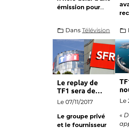
av
émission pour
rec
diffuser un
ann
match de Ligue1,
Dans
Télévision
dé
que Canal+ s'est
d'a
attiré les foudres
ca
des chaînes
Fra
concurrentes
TF
Le replay de
no
TF1 sera de
qu
retour dès
Le 
Le 07/11/2017
demain sur SFR
«
D
Le groupe privé
ap
et le fournisseur