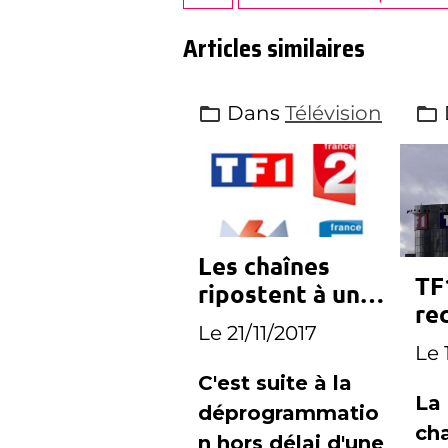
Articles similaires
Dans
Télévision
Les chaînes
TF
ripostent à une
re
programmation
Le 21/11/2017
Fr
imprévue de
Le 
Canal+
C'est suite à la
La
déprogrammatio
ch
n hors délai d'une