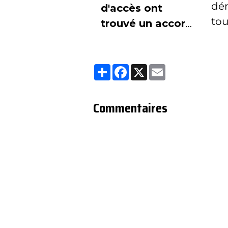
dé
d'accès ont
tou
trouvé un accord
permettant la
reprise du
Partager
Facebook
X
Email
service MYTF1
sur le groupe
Télécom
Commentaires