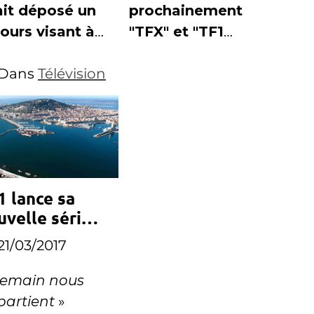
ait déposé un
prochainement
ours visant à
"TFX" et "TF1
uler la
Séries Films"
cision du CSA
Dans
Télévision
ttibution d'un
nal TNT à
nce Info.
1 lance sa
uvelle série
otidienne
21/03/2017
emain nous
partient
»