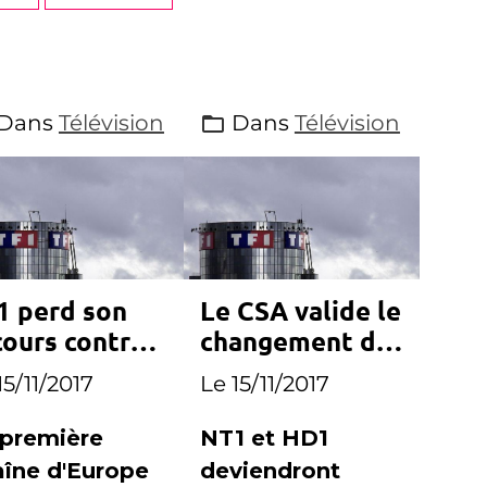
Dans
Télévision
Dans
Télévision
1 perd son
Le CSA valide le
cours contre
changement de
ance Info
noms de NT1 et
15/11/2017
Le 15/11/2017
HD1
 première
NT1 et HD1
aîne d'Europe
deviendront