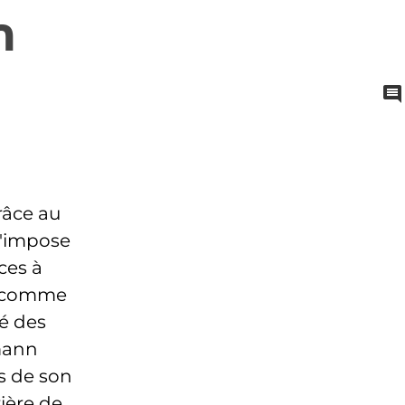
n
râce au
s'impose
ces à
t comme
ré des
mann
s de son
rière de