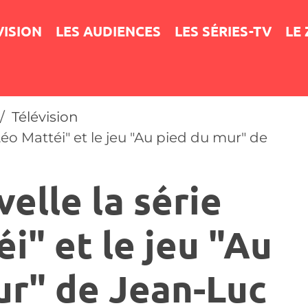
VISION
LES AUDIENCES
LES SÉRIES-TV
LE
Télévision
Léo Mattéi" et le jeu "Au pied du mur" de
elle la série
i" et le jeu "Au
ur" de Jean-Luc