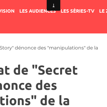
VISION
LES AUDIENCES
LES SÉRIES-TV
LE
Story" dénonce des "manipulations" de la
at de "Secret
nonce des
tions" de la