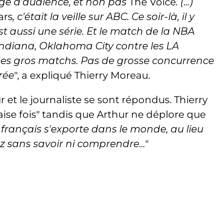
age d'audience, et non pas
The Voice
. (...)
ars
, c'était la veille sur ABC. Ce soir-là, il y
est aussi une série. Et le match de la NBA
ndiana, Oklahoma City contre les LA
 des gros matchs. Pas de grosse concurrence
rée
", a expliqué Thierry Moreau.
r et le journaliste se sont répondus. Thierry
ise fois" tandis que Arthur ne déplore que
français s'exporte dans le monde, au lieu
ez sans savoir ni comprendre...
"