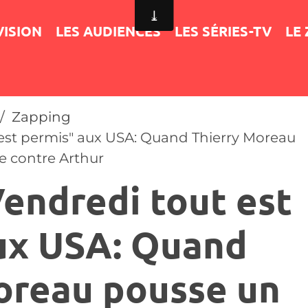
VISION
LES AUDIENCES
LES SÉRIES-TV
LE
Zapping
 est permis" aux USA: Quand Thierry Moreau
e contre Arthur
Vendredi tout est
ux USA: Quand
oreau pousse un