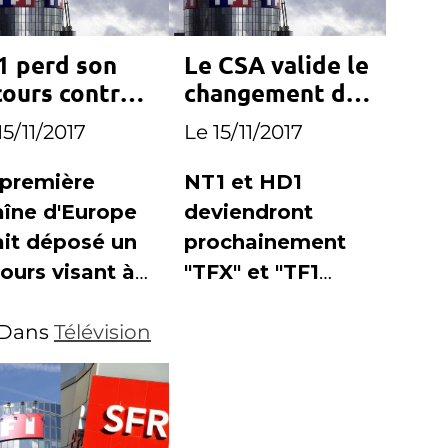
1 perd son
Le CSA valide le
cours contre
changement de
ance Info
noms de NT1 et
15/11/2017
Le 15/11/2017
HD1
 première
NT1 et HD1
aîne d'Europe
deviendront
ait déposé un
prochainement
ours visant à
"TFX" et "TF1
uler la
Séries Films"
cision du CSA
Dans
Télévision
ttibution d'un
nal TNT à
nce Info.