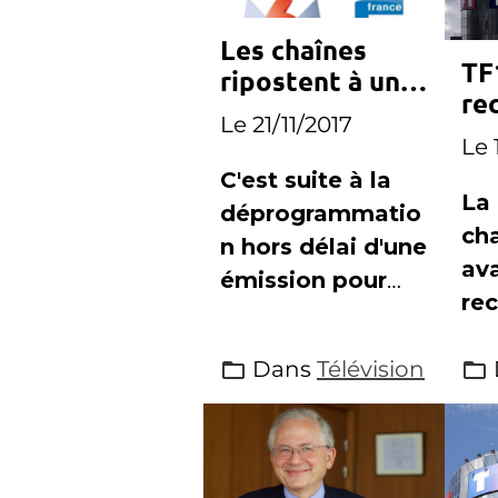
Les chaînes
TF
ripostent à une
re
programmation
Le 21/11/2017
Fr
imprévue de
Le 
Canal+
C'est suite à la
La
déprogrammatio
ch
n hors délai d'une
av
émission pour
rec
diffuser un
ann
match de Ligue1,
Dans
Télévision
dé
que Canal+ s'est
d'a
attiré les foudres
ca
des chaînes
Fra
concurrentes