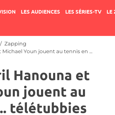
VISION
LES AUDIENCES
LES SÉRIES-TV
LE
Zapping
Michael Youn jouent au tennis en ...
il Hanouna et
oun jouent au
... télétubbies