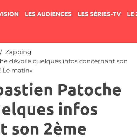
VISION
LES AUDIENCES
LES SÉRIES-TV
LE
Zapping
e dévoile quelques infos concernant son
 Le matin»
astien Patoche
uelques infos
t son 2ème