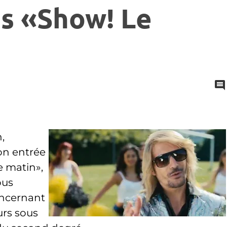
s «Show! Le
,
on entrée
e matin»,
ous
oncernant
urs sous