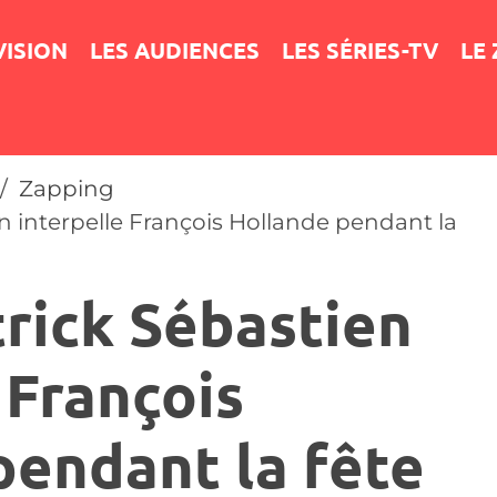
VISION
LES AUDIENCES
LES SÉRIES-TV
LE
Zapping
 interpelle François Hollande pendant la
rick Sébastien
 François
pendant la fête