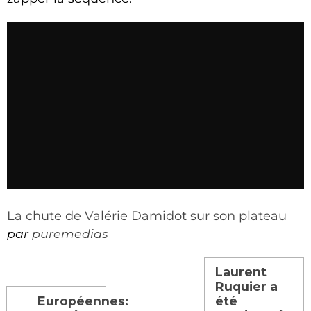
La chute de Valérie Damidot sur son plateau
par
puremedias
Laurent
Ruquier a
Européennes:
été