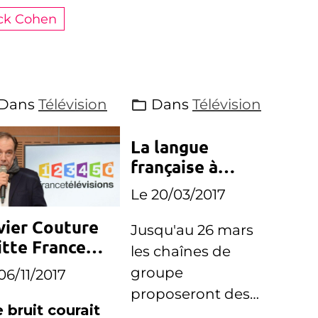
ick Cohen
Dans
Télévision
Dans
Télévision
La langue
française à
l'honneur sur
Le 20/03/2017
France Télés
vier Couture
Jusqu'au 26 mars
itte France
les chaînes de
lévisions
groupe
06/11/2017
proposeront des
 bruit courait
programmes