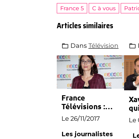
France 5
C à vous
Patr
Articles similaires
Dans
Télévision
France
Xa
Télévisions :
qu
Delphine
Té
Le 26/11/2017
Le 
Ernotte recevra
les
Les journalistes
Le