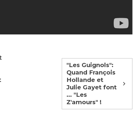
t
"Les Guignols":
Quand François
t
Hollande et
Julie Gayet font
e
... "Les
Z'amours" !