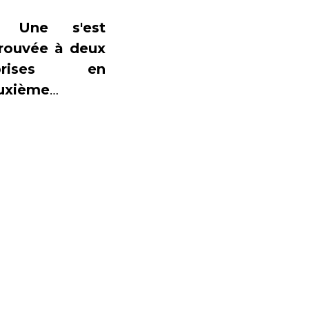
 Une s'est
trouvée à deux
eprises en
uxième
sition des
diences, sous
s 20% de part
 marché.