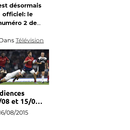
est désormais
thématisés
officiel: le
numéro 2 de
France
Dans
Télévisions
Télévision
quittera ses
fonctions.
diences
/08 et 15/08 :
 mauvais
16/08/2015
ek-end de
1