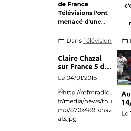
représentants
de France
c'
des journalistes
Télévisions l'ont
mardi
menacé d'une
motion de
défiance, la
Dans
Télévision
présidente du
groupe les
Claire Chazal
sur France 5 dès
recevra mardi
le 18 janvier
Le 04/01/2016
Au
14
Le
Le 
we
TF