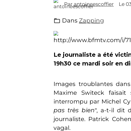
Par
antoineescoffier
Le 0
Dans
Zapping
Le journaliste a été vict
19h30 ce mardi soir en di
Images troublantes dans 
Maxime Switeck faisait 
interrompu par Michel Cy
pas très bien
", a-t-il di
journaliste. Patrick Cohe
vagal.