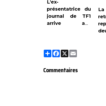
L'ex-
présentatrice du
La
journal de TF1
re
arrive aux
r
commandes du
de
magazine
po
culturel "Entrée
au
Partager
Facebook
X
Email
libre".
le
de
Commentaires