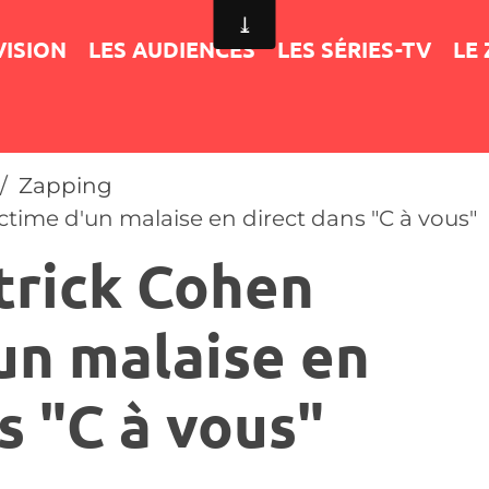
VISION
LES AUDIENCES
LES SÉRIES-TV
LE
Zapping
ictime d'un malaise en direct dans "C à vous"
trick Cohen
un malaise en
s "C à vous"