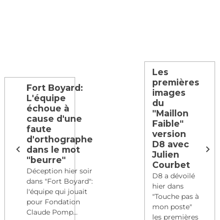
Les
premières
Fort Boyard:
images
L'équipe
du
échoue à
"Maillon
cause d'une
Faible"
faute
version
d'orthographe
D8 avec
dans le mot
Julien
"beurre"
Courbet
Déception hier soir
D8 a dévoilé
dans "Fort Boyard":
hier dans
l'équipe qui jouait
"Touche pas à
pour Fondation
mon poste"
Claude Pomp...
les premières