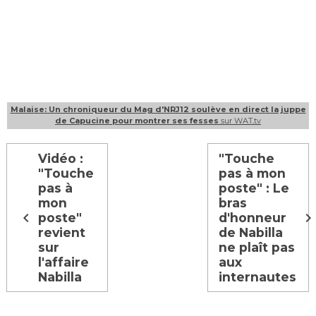
Malaise: Un chroniqueur du Mag d'NRJ12 soulève en direct la juppe
de Capucine pour montrer ses fesses
sur WAT.tv
Vidéo :
"Touche
"Touche
pas à mon
pas à
poste" : Le
mon
bras
poste"
d'honneur
revient
de Nabilla
sur
ne plaît pas
l'affaire
aux
Nabilla
internautes