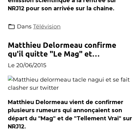
émission scientifique à la rentrée sur
NRJ12 pour son arrivée sur la chaine.
Dans
Télévision
Matthieu Delormeau confirme
qu'il quitte "Le Mag" et
"Tellement Vrai"
Le 20/06/2015
Matthieu Delormeau vient de confirmer
plusieurs rumeurs qui annonçaient son
départ du "Mag" et de "Tellement Vrai" sur
NRJ12.