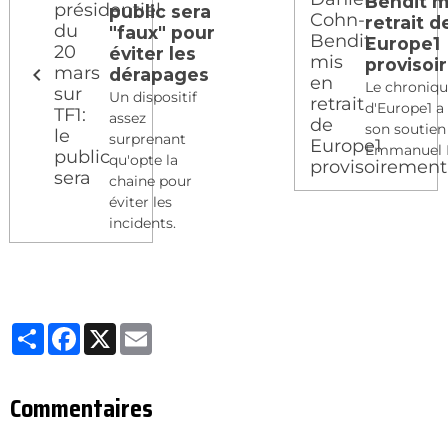
Bendit m
public sera
retrait d
"faux" pour
Europe1
éviter les
provisoi
dérapages
Le chroniq
Un dispositif
d'Europe1 a
assez
son soutien
surprenant
Emmanuel 
qu'opte la
chaine pour
éviter les
incidents.
Partager
Facebook
X
Email
Commentaires