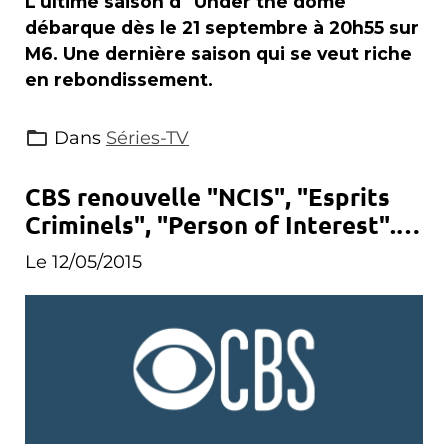
L'ultime saison d'"Under the dome"
débarque dès le 21 septembre à 20h55 sur
M6. Une dernière saison qui se veut riche
en rebondissement.
Dans
Séries-TV
CBS renouvelle "NCIS", "Esprits
Criminels", "Person of Interest"...
et bien d'autres !
Le 12/05/2015