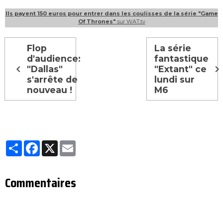
Ils payent 150 euros pour entrer dans les coulisses de la série "Game
Of Thrones"
sur WAT.tv
Flop
La série
d'audience:
fantastique
"Dallas"
"Extant" ce
s'arrête de
lundi sur
nouveau !
M6
Partager
Facebook
X
Email
Commentaires