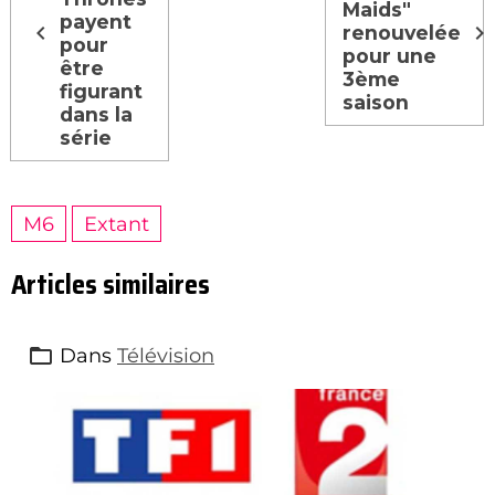
Maids"
payent
renouvelée
pour
pour une
être
3ème
figurant
saison
dans la
série
M6
Extant
Articles similaires
Dans
Télévision