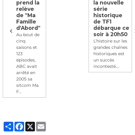
prend la
la nouvelle
relève
série
de "Ma
historique
Famille
de TF1
d'Abord"
débarque ce
soir à 20h50
Au bout de
cinq
L’histoire sur les
saisons et
grandes chaînes
123
historiques est
épisodes,
un succès
ABC avait
incontesté....
arrêté en
2005 sa
sitcom Ma
F...
Partager
Facebook
X
Email