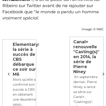
Ribeiro sur Twitter avant de ne rajouter sur
Facebook que "
le monde a perdu un homme
vraiment spécial
.
image: © NBC
Canal+
Elementary:
renouvelle
la série à
"Casting(s)"
succès de
en 2014, la
CBS
série de
débarque
Pierre
ce soir sur
Niney
M6
En septembre
Alors qu'elle a
dernier, Pierre
confirmé son
Niney a lancé
succès à CBS
sa série sur
en obtenant
Canal+,
une deuxième
"Casting(s)",
saiso...