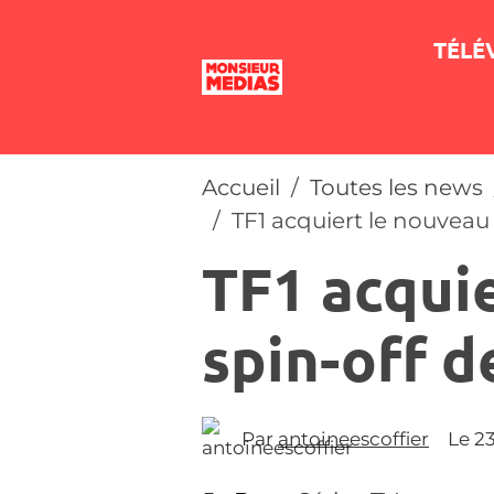
TÉLÉ
Accueil
Toutes les news
TF1 acquiert le nouveau 
TF1 acqui
spin-off d
Par
antoineescoffier
Le 2