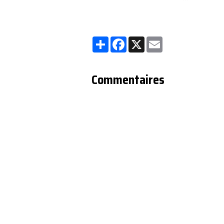
permettant la
reprise du
Partager
Facebook
X
Email
service MYTF1
sur le groupe
Télécom
Commentaires