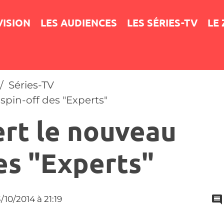
VISION
LES AUDIENCES
LES SÉRIES-TV
LE
Séries-TV
spin-off des "Experts"
ert le nouveau
es "Experts"
3/10/2014
à 21:19