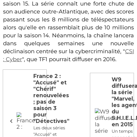
saison 15. La série connaît une forte chute de
son audience outre-Atlantique, avec des scores
passant sous les 8 millions de téléspectateurs
alors qu'elle en rassemblait plus de 10 millions
pour la saison 14. Néanmoins, la chaîne lancera
dans quelques semaines une nouvelle
déclinaison centrée sur la cybercriminalité, "
CSI
: Cyber
", que TF1 pourrait diffuser en 2016.
France 2 :
W9
"Accusé" et
diffuser
"Chérif"
la série
renouvelées
"Marvel,
; pas de
les agen
saison 3
du
pour
S.H.I.E.L.
"Détectives"
en 2015
Les deux séries
Un temps
"Accusé" et