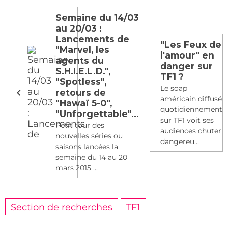
Semaine du 14/03
au 20/03 :
Lancements de
"Les Feux de
"Marvel, les
l'amour" en
agents du
danger sur
S.H.I.E.L.D.",
TF1 ?
"Spotless",
Le soap
retours de
américain diffusé
"Hawaï 5-0",
quotidiennement
"Unforgettable"...
sur TF1 voit ses
Petit tour des
audiences chuter
nouvelles séries ou
dangereu...
saisons lancées la
semaine du 14 au 20
mars 2015 ...
Section de recherches
TF1