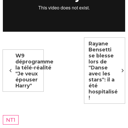
Rayane
Bensetti
W9
se blesse
déprogramme
lors de
la télé-réalité
"Danse
"Je veux
avec les
épouser
stars": il a
Harry"
été
hospitalisé
!
NT1