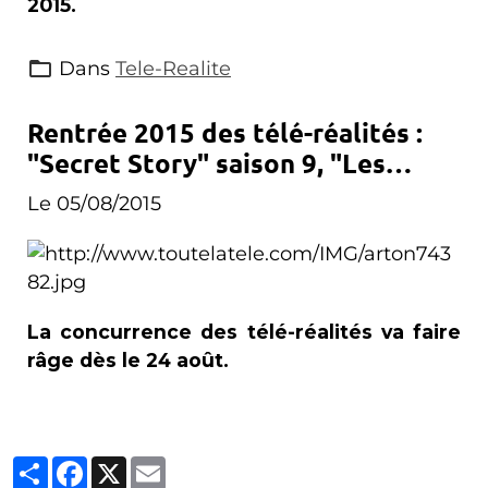
2015.
Dans
Tele-Realite
Rentrée 2015 des télé-réalités :
"Secret Story" saison 9, "Les
Ch'tis contre les Marseillais : la
Le 05/08/2015
revanche" et "Les vacances des
Anges"
La concurrence des télé-réalités va faire
râge dès le 24 août.
Partager
Facebook
X
Email