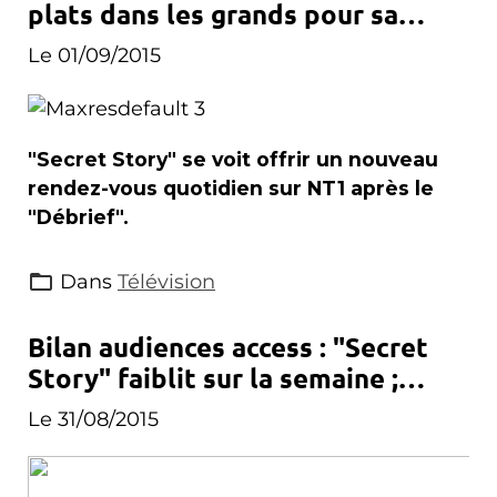
plats dans les grands pour sa
quotidienne
Le 01/09/2015
"Secret Story" se voit offrir un nouveau
rendez-vous quotidien sur NT1 après le
"Débrief".
Dans
Télévision
Bilan audiences access : "Secret
Story" faiblit sur la semaine ;
"L'académie des 9" démarre
Le 31/08/2015
timidement...