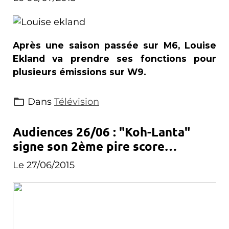
Après une saison passée sur M6, Louise
Ekland va prendre ses fonctions pour
plusieurs émissions sur W9.
Dans
Télévision
Audiences 26/06 : "Koh-Lanta"
signe son 2ème pire score
historique ; France/Allemagne
Le 27/06/2015
pulvérise le record d'audience de
la TNT