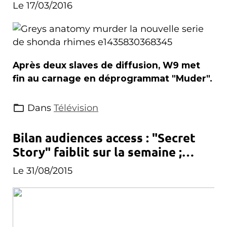
Le 17/03/2016
Après deux slaves de diffusion, W9 met
fin au carnage en déprogrammat "Muder".
Dans
Télévision
Bilan audiences access : "Secret
Story" faiblit sur la semaine ;
"L'académie des 9" démarre
Le 31/08/2015
timidement...