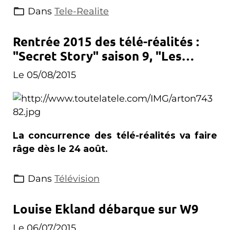
Dans
Tele-Realite
Rentrée 2015 des télé-réalités :
"Secret Story" saison 9, "Les
Ch'tis contre les Marseillais : la
Le 05/08/2015
revanche" et "Les vacances des
Anges"
La concurrence des télé-réalités va faire
râge dès le 24 août.
Dans
Télévision
Louise Ekland débarque sur W9
Le 06/07/2015