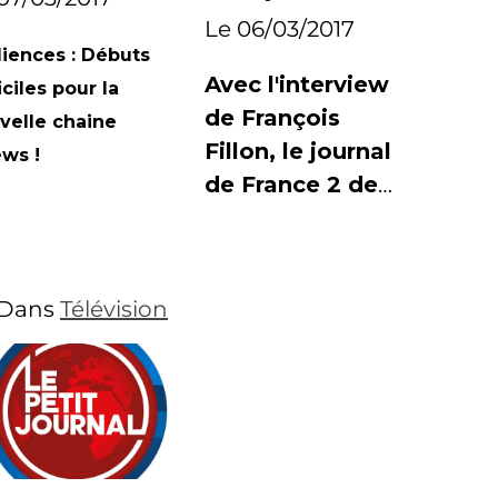
offre le record
Le 06/03/2017
au journal de
iences : Débuts
France 2
Avec l'interview
iciles pour la
de François
velle chaine
Fillon, le journal
ws !
de France 2 de
Laurent
Delahousse a
réunit plus de 7,8
Dans
Télévision
millions de
téléspectateurs.