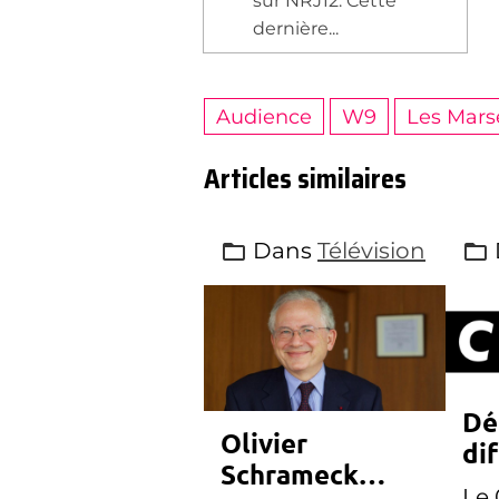
sur NRJ12. Cette
dernière...
Audience
W9
Les Marse
Articles similaires
Dans
Télévision
Dé
Olivier
dif
Schrameck
CN
Le 