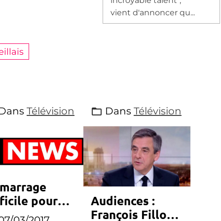
incroyable talent",
vient d'annoncer qu...
illais
Dans
Télévision
Dans
Télévision
marrage
ficile pour
Audiences :
ews
François Fillon
07/03/2017