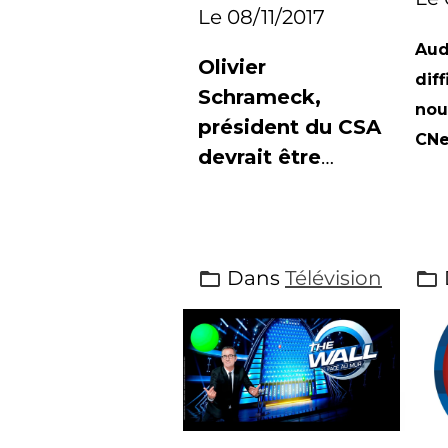
nommé
Le 08/11/2017
président du
Aud
RIRM
Olivier
diff
Schrameck,
nou
président du CSA
CNe
devrait être
nommé à la
présidence du
RIRM
Dans
Télévision