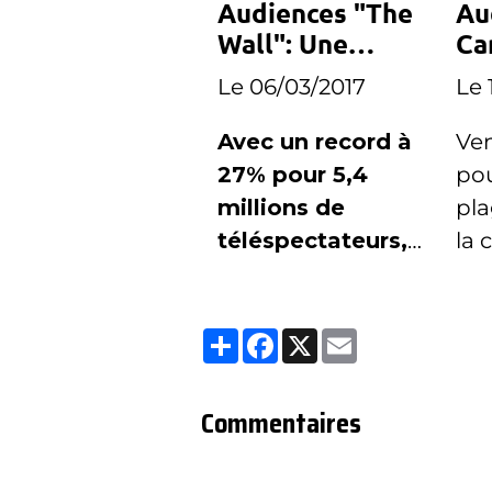
Audiences "The
Au
Wall": Une
Ca
bonne semaine
ra
Le 06/03/2017
Le 
pour TF1
ve
Avec un record à
Ven
27% pour 5,4
pou
millions de
pla
téléspectateurs,
la 
TF1 dresse le
enr
bilan de la
rec
Partager
Facebook
X
Email
première
bai
semaine de "The
Wall".
Commentaires