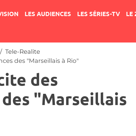
VISION
LES AUDIENCES
LES SÉRIES-TV
LE
Tele-Realite
nces des "Marseillais à Rio"
cite des
des "Marseillais