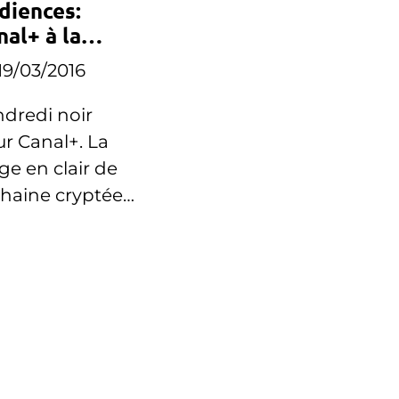
diences:
nal+ à la
masse ce
19/03/2016
ndredi
dredi noir
r Canal+. La
ge en clair de
chaine cryptée
egistre des
ords à la
sse.