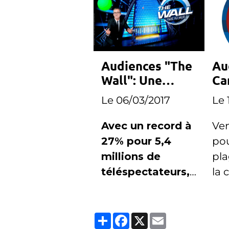
Audiences "The
Au
Wall": Une
Ca
bonne semaine
ra
Le 06/03/2017
Le 
pour TF1
ve
Avec un record à
Ven
27% pour 5,4
pou
millions de
pla
téléspectateurs,
la 
TF1 dresse le
enr
bilan de la
rec
Partager
Facebook
X
Email
première
bai