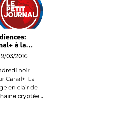
diences:
nal+ à la
masse ce
19/03/2016
ndredi
dredi noir
r Canal+. La
ge en clair de
chaine cryptée
egistre des
ords à la
sse.