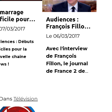
marrage
ficile pour
Audiences :
ews
François Fillon
07/03/2017
offre le record
Le 06/03/2017
au journal de
iences : Débuts
France 2
Avec l'interview
iciles pour la
de François
velle chaine
Fillon, le journal
ws !
de France 2 de
Laurent
Delahousse a
réunit plus de 7,8
Dans
Télévision
millions de
téléspectateurs.