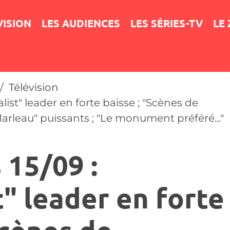
VISION
LES AUDIENCES
LES SÉRIES-TV
LE
Télévision
list" leader en forte baisse ; "Scènes de
rleau" puissants ; "Le monument préféré..."
 15/09 :
" leader en forte