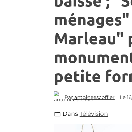
baisse ; "
ménages" 
Marleau" p
monument 
petite fo
Par
antoineescoffier
Le 1
Dans
Télévision