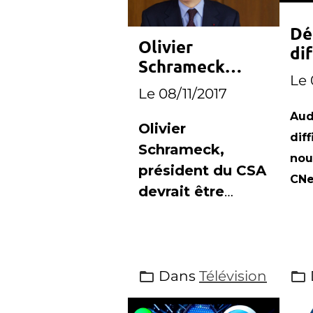
Dé
Olivier
dif
Schrameck
CN
Le 
nommé
Le 08/11/2017
président du
Aud
RIRM
Olivier
diff
Schrameck,
nou
président du CSA
CNe
devrait être
nommé à la
présidence du
RIRM
Dans
Télévision