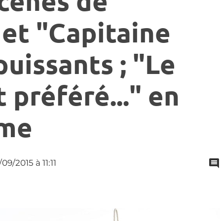
Scènes de
et "Capitaine
uissants ; "Le
préféré..." en
rme
6/09/2015
à 11:11