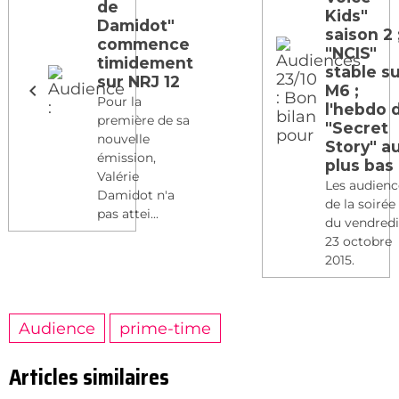
de
Kids"
Damidot"
saison 2 
commence
"NCIS"
timidement
stable s
sur NRJ 12
M6 ;
Pour la
l'hebdo 
première de sa
"Secret
nouvelle
Story" a
émission,
plus bas
Valérie
Les audienc
Damidot n'a
de la soirée
pas attei...
du vendred
23 octobre
2015.
Audience
prime-time
Articles similaires