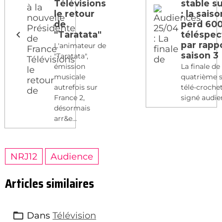
Télévisions
stable s
le retour
; la sais
de
perd 60
"Taratata"
téléspec
par rappo
L'animateur de
saison 3
"Taratata",
émission
La finale de 
musicale
quatrième 
autrefois sur
télé-crochet
France 2,
signé audien
désormais
arr&e...
NRJ12
Audience
Articles similaires
Dans
Télévision