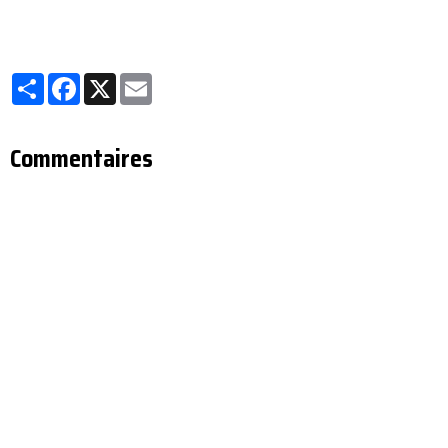
pas été commandée.
Partager
Facebook
X
Email
Commentaires