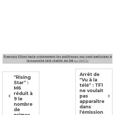
François Fillon tacle violemment les politiques qui vont participer à
la nouvelle télé réalité de D8
sur WAT.tv
Arrêt de
"Rising
"Vu à la
Star" :
télé" : TF1
M6
ne voulait
réduit à
pas
9 le
apparaître
nombre
dans
de
l'émission
primes