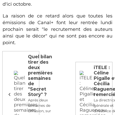
d'ici octobre.
La raison de ce retard alors que toutes les
émissions de Canal+ font leur rentrée lundi
prochain serait "le recrutement des auteurs
ainsi que le décor" qui ne sont pas encore au
point.
Quel bilan
tirer des
deux
iTELE :
premières
Céline
semaines
Pigalle e
de
Cécilia
"Secret
Raguen
Story" ?
remerci
Après deux
La directric
semaines de
générale et 
diffusion, sur
directrice d