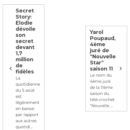
Secret
Story:
Elodie
dévoile
Yarol
son
Poupaud,
secret
4ème
devant
juré de
1,7
"Nouvelle
million
Star"
de
saison 11
fidèles
Le nom du
La
4ème juré
quotidienne
de la 11ème
du 5 août
saison du
est
télé-crochet
légèrement
"Nouvelle ...
en baisse
par rapport
aux autres
quotidi...